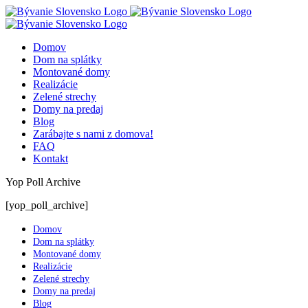
Skip
to
content
Domov
Dom na splátky
Montované domy
Realizácie
Zelené strechy
Domy na predaj
Blog
Zarábajte s nami z domova!
FAQ
Kontakt
Yop Poll Archive
[yop_poll_archive]
Domov
Dom na splátky
Montované domy
Realizácie
Zelené strechy
Domy na predaj
Blog