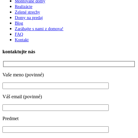
Montované domy
Realizácie
Zelené strechy
Domy na predaj
Blog
Zarábajte s nami z domova!
FAQ
Kontakt
kontaktujte nás
Vaše meno (povinné)
Váš email (povinné)
Predmet