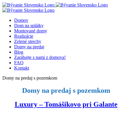
Skip
to
content
Domov
Dom na splátky
Montované domy
Realizácie
Zelené strechy
Domy na predaj
Blog
Zarábajte s nami z domova!
FAQ
Kontakt
Domy na predaj s pozemkom
Domy na predaj s pozemkom
Luxury – Tomášikovo pri Galante